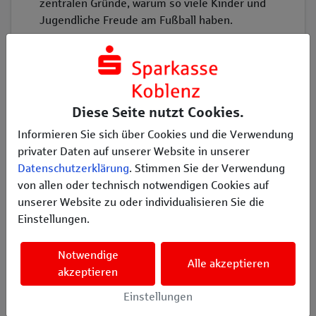
zentralen Gründe, warum so viele Kinder und
Jugendliche Freude am Fußball haben.
Diese Seite nutzt Cookies.
Erzählen Sie es Ihren Freunden
Informieren Sie sich über Cookies und die Verwendung
privater Daten auf unserer Website in unserer
𝕏
Datenschutzerklärung
. Stimmen Sie der Verwendung
von allen oder technisch notwendigen Cookies auf
unserer Website zu oder individualisieren Sie die
Einstellungen.
Das Projekt ist bereits beendet.
Notwendige
Alle akzeptieren
akzeptieren
Infos
Einstellungen