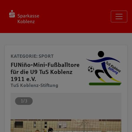
Seite
Klicken Sie, um die Navigation zu überspringen und zum Haup
KATEGORIE
: SPORT
FUNiño-Mini-Fußballtore
für die U9 TuS Koblenz
1911 e.V.
TuS Koblenz-Stiftung
1/3