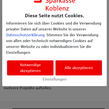
Diese Seite nutzt Cookies.
Informieren Sie sich über Cookies und die Verwendung
privater Daten auf unserer Website in unserer
Datenschutzerklärung
. Stimmen Sie der Verwendung
von allen oder technisch notwendigen Cookies auf
unserer Website zu oder individualisieren Sie die
3. Spenden-Guthaben verteilen
Einstellungen.
Hier können Sie nun Ihre Spenden-Guthaben verteilen.
Geben Sie dazu in das Eingabefeld im Bereich „Projekt
Notwendige
Alle akzeptieren
unterstützen“ die gewünschte Anzahl an Spenden-
akzeptieren
Guthaben ein und klicken Sie auf den Button „Verteilen“.
Einstellungen
Gerne können Sie Ihre Spenden-Guthaben auch auf
mehrere Projekte aufteilen.