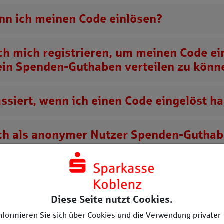
nn ich meinen Code einlösen?
ch mich registrieren, um meinen Code ei
ein
Spenden-Guthaben
verteilen zu könn
ssiert, wenn ich einen Code eingelöst h
ch als anonymer Nutzer
Spenden-Guthab
ln?
ssiert mit meinem nicht verteilten
Spen
ben
, wenn ich anonym Projekte unterstü
Diese Seite nutzt Cookies.
nformieren Sie sich über Cookies und die Verwendung privater