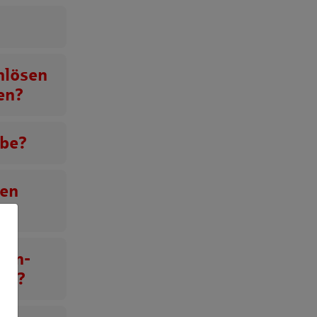
nlösen
en?
abe?
en
den-
tze?