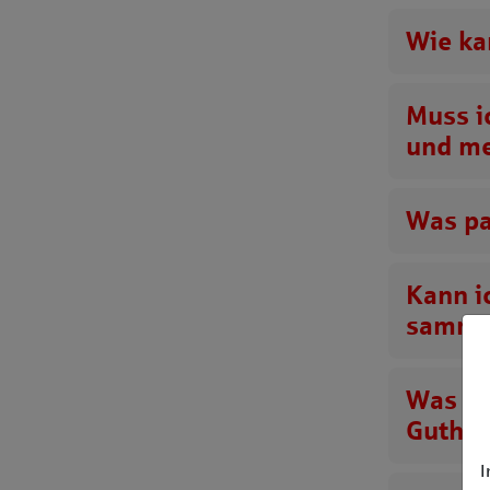
Wie ka
Muss i
und m
Was pa
Kann i
samme
Was pa
Gutha
I