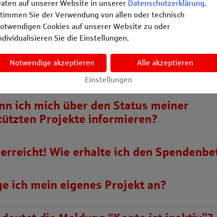
aten auf unserer Website in unserer
Datenschutzerklärung
.
 Projekte kann ich unterstützen?
timmen Sie der Verwendung von allen oder technisch
otwendigen Cookies auf unserer Website zu oder
 ein Ziel?
ndividualisieren Sie die Einstellungen.
Notwendige akzeptieren
Alle akzeptieren
ie Projekte auf der Plattform vertrauens
Einstellungen
nn ich mich über den Status meiner
tützten Projekte informieren?
) erreicht! Wie erhalte ich den Spendenbe
ge ich mein eigenes Projekt an?