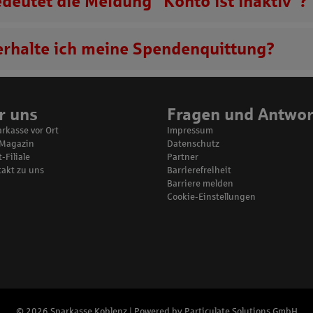
deutet die Meldung “Konto ist inaktiv”?
rhalte ich meine Spendenquittung?
r uns
Fragen und Antwo
arkasse vor Ort
Impressum
-Magazin
Datenschutz
-Filiale
Partner
takt zu uns
Barrierefreiheit
Barriere melden
Cookie-Einstellungen
© 2026 Sparkasse Koblenz | Powered by
Particulate Solutions GmbH