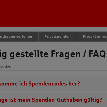
tteil zu gelangen
thaben verteilen
Privatspenden
Projekt einre
g gestellte Fragen / FAQ
Antworten durchsuchen
omme ich Spendencodes her?
nge ist mein
Spenden-Guthaben
gültig?